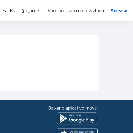
s - Brasil ‎(pt_br)‎
Você acessou como visitante
Acessar
Baixar o aplicativo móvel.