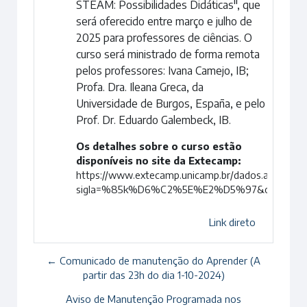
STEAM: Possibilidades Didáticas", que
será oferecido entre março e julho de
2025 para professores de ciências. O
curso será ministrado de forma remota
pelos professores: Ivana Camejo, IB;
Profa. Dra. Ileana Greca, da
Universidade de Burgos, España, e pelo
Prof. Dr. Eduardo Galembeck, IB.
Os detalhes sobre o curso estão
disponíveis no site da Extecamp:
https://www.extecamp.unicamp.br/dados.asp?
sigla=%85k%D6%C2%5E%E2%D5%97&of=%F7%
Link direto
← Comunicado de manutenção do Aprender (A
partir das 23h do dia 1-10-2024)
Aviso de Manutenção Programada nos