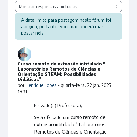
Modo de visualização
A data limite para postagem neste fórum foi
atingida, portanto, você não poderá mais
postar nela.
Curso remoto de extensão intitulado "
Número de respostas: 0
Laboratórios Remotos de Ciências e
Orientação STEAM: Possibilidades
Didáticas"
por
Henrique Lopes
-
quarta-feira, 22 jan. 2025,
19:31
Prezado(a) Professora),
curso remoto de
Será ofertado um
extensão intitulado " Laboratórios
Remotos de Ciências e Orientação