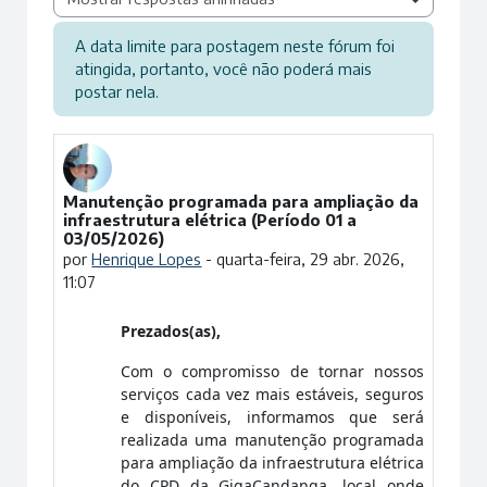
A data limite para postagem neste fórum foi
atingida, portanto, você não poderá mais
postar nela.
Manutenção programada para ampliação da
Número de respostas: 0
infraestrutura elétrica (Período 01 a
03/05/2026)
por
Henrique Lopes
-
quarta-feira, 29 abr. 2026,
11:07
Prezados(as),
Com o compromisso de tornar nossos
serviços cada vez mais estáveis, seguros
e disponíveis, informamos que será
realizada uma manutenção programada
para ampliação da infraestrutura elétrica
do CPD da GigaCandanga, local onde